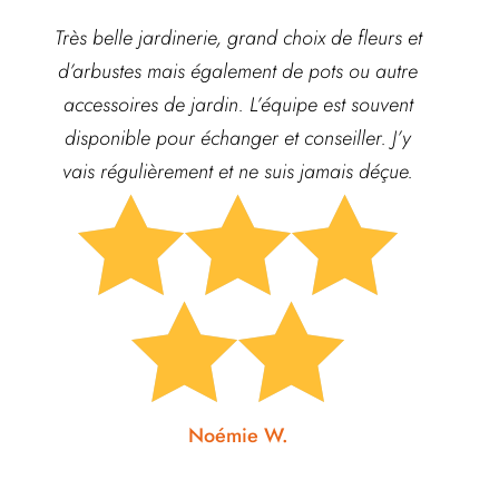
ie,
Très belle jardinerie, grand choix de fleurs et
Hyper
é et
d’arbustes mais également de pots ou autre
ach
nts
accessoires de jardin. L’équipe est souvent
qua
disponible pour échanger et conseiller. J’y
vais régulièrement et ne suis jamais déçue.






Noémie W.