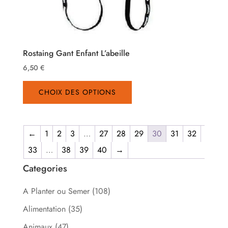
Rostaing Gant Enfant L’abeille
6,50
€
Ce
CHOIX DES OPTIONS
produit
a
plusieurs
←
1
2
3
…
27
28
29
30
31
32
variations.
Les
33
…
38
39
40
→
options
Categories
peuvent
être
A Planter ou Semer
(108)
choisies
Alimentation
(35)
sur
Animaux
(47)