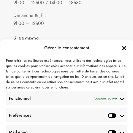
9h00 – 12h00 / 14h00 – 18h30
Dimanche & JF :
9h00 – 12h00
À PROPOS
Gérer le consentement
Notre philosophie
Pour offrir les meilleures expériences, nous utilisons des technologies telles
que les cookies pour stocker et/ou accéder aux informations des appareils. Le
Contact
fait de consentir à ces technologies nous permettra de traiter des données
telles que le comportement de navigation ou les ID uniques sur ce site. Le fait
Partenaire de:
de ne pas consentir ou de retirer son consentement peut avoir un effet négatif
sur certaines caractéristiques et fonctions.
Fonctionnel
Toujours activé
Préférences
SUIVEZ-NOUS
Marketing