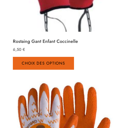
Rostaing Gant Enfant Coccinelle
6,50
€
Ce
CHOIX DES OPTIONS
produit
a
plusieurs
variations.
Les
options
peuvent
être
choisies