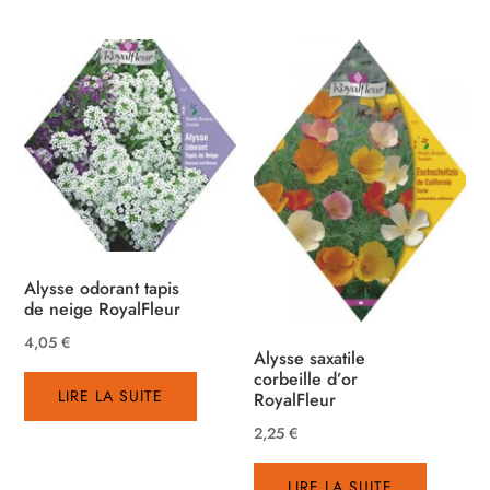
Alysse odorant tapis
de neige RoyalFleur
4,05
€
Alysse saxatile
corbeille d’or
LIRE LA SUITE
RoyalFleur
2,25
€
LIRE LA SUITE