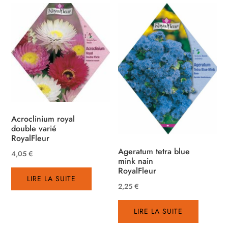
Acroclinium royal
double varié
RoyalFleur
Ageratum tetra blue
4,05
€
mink nain
RoyalFleur
LIRE LA SUITE
2,25
€
LIRE LA SUITE