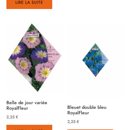
LIRE LA SUITE
Belle de jour variée
Bleuet double bleu
RoyalFleur
RoyalFleur
2,25
€
2,25
€