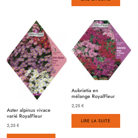
Aubrietia en
mélange RoyalFleur
2,25
€
Aster alpinus vivace
varié RoyalFleur
LIRE LA SUITE
2,25
€