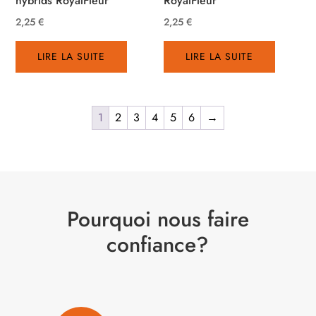
hybrids RoyalFleur
RoyalFleur
2,25
€
2,25
€
LIRE LA SUITE
LIRE LA SUITE
1
2
3
4
5
6
→
Pourquoi nous faire
confiance?