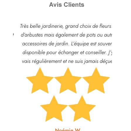
ie,
Très belle jardinerie, grand choix de fleurs et
Hyper
é et
d’arbustes mais également de pots ou autre
ach
nts
accessoires de jardin. L’équipe est souvent
qua
disponible pour échanger et conseiller. J’y
vais régulièrement et ne suis jamais déçue.






Noémie W.