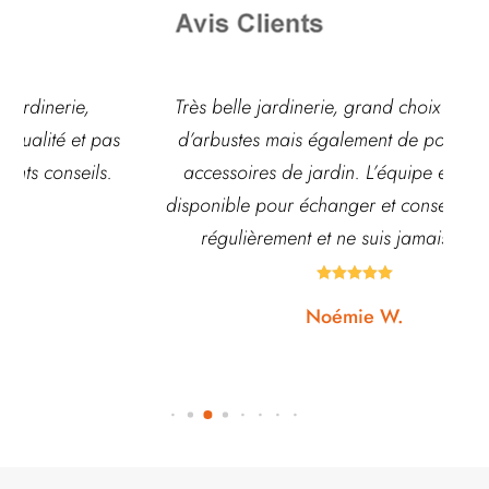
Très belle jardinerie, grand choix de fleurs et
s
d’arbustes mais également de pots ou autre
ac
accessoires de jardin. L’équipe est souvent
disponible pour échanger et conseiller. J’y vais
régulièrement et ne suis jamais déçue.





Noémie W.