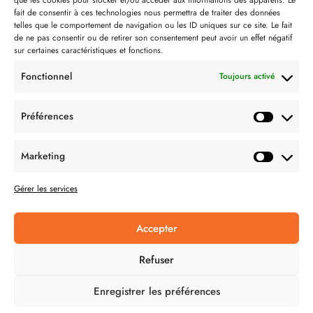
que les cookies pour stocker et/ou accéder aux informations des appareils. Le
Contact
fait de consentir à ces technologies nous permettra de traiter des données
telles que le comportement de navigation ou les ID uniques sur ce site. Le fait
Partenaire de:
de ne pas consentir ou de retirer son consentement peut avoir un effet négatif
sur certaines caractéristiques et fonctions.
Fonctionnel
Toujours activé
Préférences
SUIVEZ-NOUS
Marketing
Gérer les services
Accepter
CONDITION GÉNÉRALES DE VENTES
Refuser
MENTIONS LÉGALES
Enregistrer les préférences