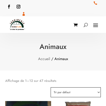


Animaux
Accueil
/ Animaux
Affichage de 1–12 sur 47 résultats