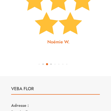


Noémie W.
VEBA FLOR
Adresse :