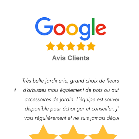
ie,
Très belle jardinerie, grand choix de fleurs et
Hyper
é et
d’arbustes mais également de pots ou autre
ach
nts
accessoires de jardin. L’équipe est souvent
qua
disponible pour échanger et conseiller. J’y
vais régulièrement et ne suis jamais déçue.



