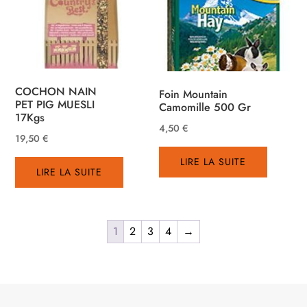
COCHON NAIN
Foin Mountain
PET PIG MUESLI
Camomille 500 Gr
17Kgs
4,50
€
19,50
€
LIRE LA SUITE
LIRE LA SUITE
1
2
3
4
→