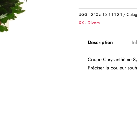
UGS :
240-5-1-3-1-1-1-2-1
Catég
XX - Divers
Description
In
Coupe Chrysanthème 8
Préciser la couleur so