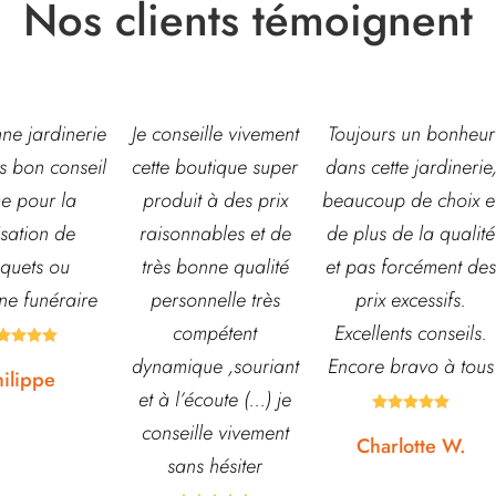
Nos clients témoignent
eille vivement
Toujours un bonheur
Très belle jardinerie
outique super
dans cette jardinerie,
grand choix de fleur
t à des prix
beaucoup de choix et
et d’arbustes mais
nables et de
de plus de la qualité
également de pots o
onne qualité
et pas forcément des
autre accessoires d
nnelle très
prix excessifs.
jardin. L’équipe est
mpétent
Excellents conseils.
souvent disponible
ue ,souriant
Encore bravo à tous
pour échanger et
écoute (...) je
conseiller. J’y vais





lle vivement
régulièrement et ne
Charlotte W.
s hésiter
suis jamais déçue.