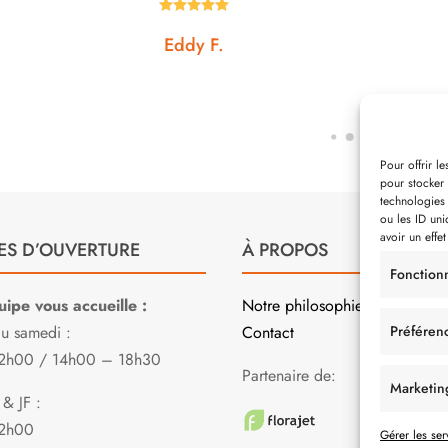









ddy F.
Noémie W.
Pour offrir l
pour stocker 
technologies
ou les ID uni
avoir un effet
ES D’OUVERTURE
À PROPOS
Fonction
ipe vous accueille :
Notre philosophie
Préféren
au samedi :
Contact
2h00 / 14h00 – 18h30
Partenaire de:
Marketin
& JF :
2h00
Gérer les ser