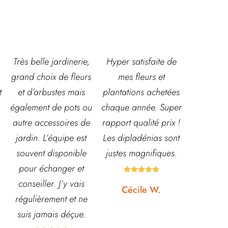
,
Hyper satisfaite de
Composition
Les ven
s
mes fleurs et
magnifique pour le
super acc
plantations achetées
baptême et le
souriante
u
chaque année. Super
mariage!
et conna
e
rapport qualité prix !
Bouquet mariée,
très leur
Les dipladénias sont
centre de table et
magasin
justes magnifiques.
Bouquet table
idéal pou
d'honneur.
pour pota





Rapport qualité-prix,
etc... pri
Cécile W.
top!
et o
quasi




