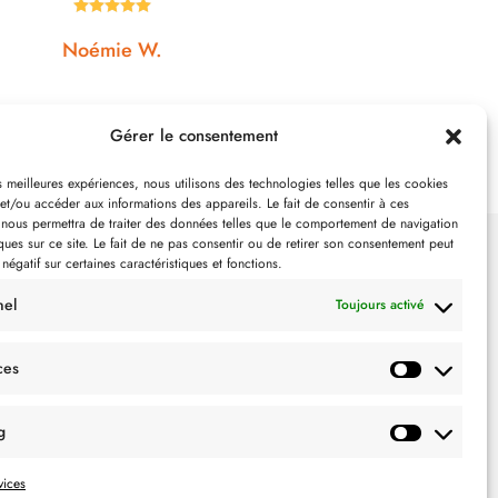

Johanna J.
N
Gérer le consentement
es meilleures expériences, nous utilisons des technologies telles que les cookies
et/ou accéder aux informations des appareils. Le fait de consentir à ces
 nous permettra de traiter des données telles que le comportement de navigation
ques sur ce site. Le fait de ne pas consentir ou de retirer son consentement peut
 négatif sur certaines caractéristiques et fonctions.
SUIVEZ-NOUS
nel
Toujours activé
ces
g
vices