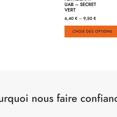
UAB – SECRET
VERT
6,40
€
–
9,50
€
CHOIX DES OPTIONS
urquoi nous faire confian