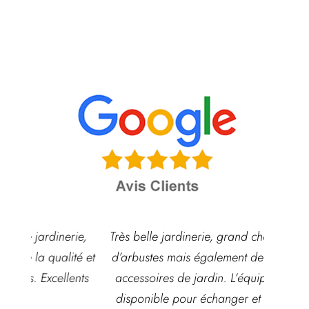
ie,
Très belle jardinerie, grand choix de fleurs et
Hyper
é et
d’arbustes mais également de pots ou autre
ach
nts
accessoires de jardin. L’équipe est souvent
qua
disponible pour échanger et conseiller. J’y