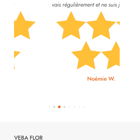
vais régulièrement et ne suis jamais déçue.






Noémie W.
VEBA FLOR