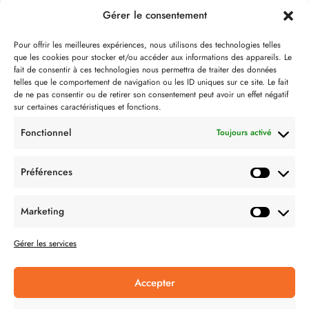
Gérer le consentement
Notre philosophie
Pour offrir les meilleures expériences, nous utilisons des technologies telles
que les cookies pour stocker et/ou accéder aux informations des appareils. Le
Contact
fait de consentir à ces technologies nous permettra de traiter des données
telles que le comportement de navigation ou les ID uniques sur ce site. Le fait
Partenaire de:
de ne pas consentir ou de retirer son consentement peut avoir un effet négatif
sur certaines caractéristiques et fonctions.
Fonctionnel
Toujours activé
Préférences
SUIVEZ-NOUS
Marketing
Gérer les services
Accepter
CONDITION GÉNÉRALES DE VENTES