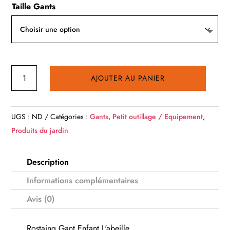
Taille Gants
quantité
AJOUTER AU PANIER
de
Rostaing
Gant
UGS :
ND
Catégories :
Gants
,
Petit outillage / Equipement
,
Enfant
Produits du jardin
L'abeille
Description
Informations complémentaires
Avis (0)
Rostaing Gant Enfant L'abeille