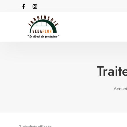
Trait
Accuei
7 résultats affichés