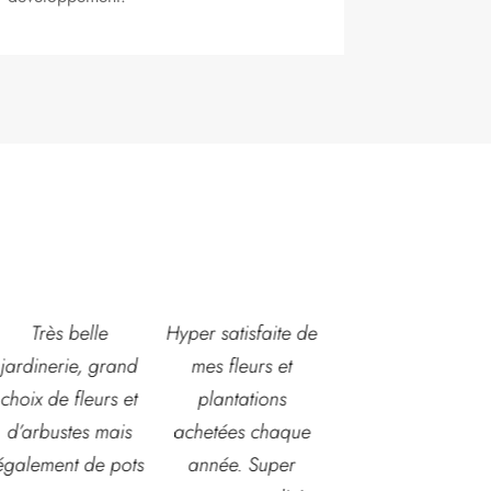
Hyper satisfaite de
Composition
Les vendeuses son
mes fleurs et
magnifique pour le
super accueillante
plantations
baptême et le
et souriantes, à
achetées chaque
mariage!
l'écoute et
année. Super
Bouquet mariée,
connaissent très