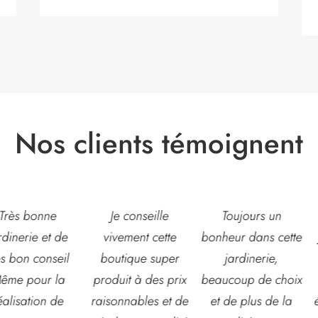
Nos clients témoignent
Je conseille
Toujours un
Très belle
ivement cette
bonheur dans cette
jardinerie, grand
outique super
jardinerie,
choix de fleurs et
duit à des prix
beaucoup de choix
d’arbustes mais
sonnables et de
et de plus de la
également de pots