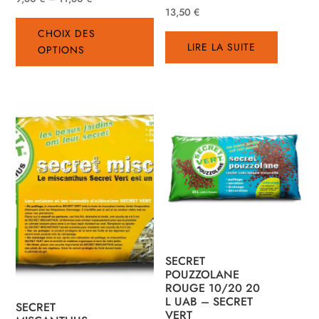
13,50
€
Ce
CHOIX DES
produit
LIRE LA SUITE
OPTIONS
a
plusieurs
variations.
Les
options
peuvent
être
choisies
sur
la
page
du
SECRET
POUZZOLANE
produit
ROUGE 10/20 20
L UAB – SECRET
SECRET
VERT