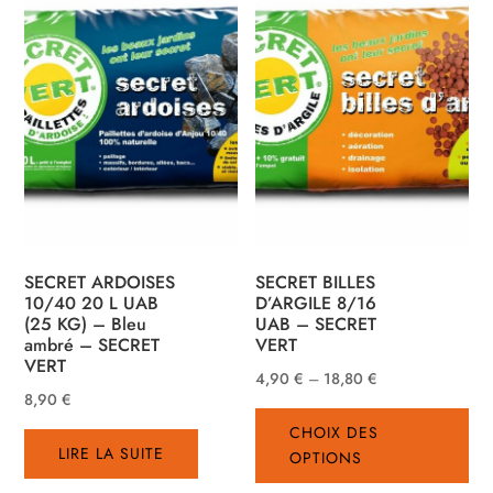
SECRET ARDOISES
SECRET BILLES
10/40 20 L UAB
D’ARGILE 8/16
(25 KG) – Bleu
UAB – SECRET
ambré – SECRET
VERT
VERT
4,90
€
–
18,80
€
8,90
€
Ce
CHOIX DES
pro
LIRE LA SUITE
OPTIONS
a
plu