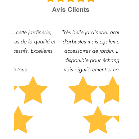
ie,
Très belle jardinerie, grand choix de fleurs et
Hyper
é et
d’arbustes mais également de pots ou autre
ach
nts
accessoires de jardin. L’équipe est souvent
qua
disponible pour échanger et conseiller. J’y
vais régulièrement et ne suis jamais déçue.





