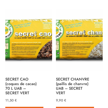
var
Les
opt
peu
êtr
cho
sur
la
pa
du
pro
SECRET CAO
SECRET CHANVRE
(coques de cacao)
(paillis de chanvre)
70 L UAB –
UAB – SECRET
SECRET VERT
VERT
11,50
€
9,90
€