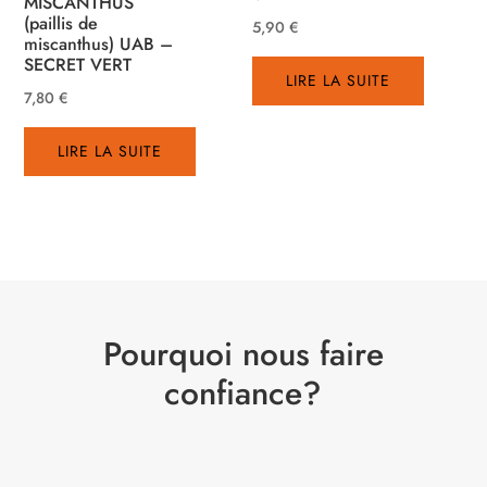
MISCANTHUS
(paillis de
5,90
€
miscanthus) UAB –
SECRET VERT
LIRE LA SUITE
7,80
€
LIRE LA SUITE
Pourquoi nous faire
confiance?