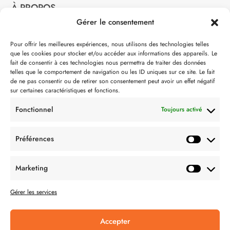
À PROPOS
Gérer le consentement
Notre philosophie
Pour offrir les meilleures expériences, nous utilisons des technologies telles
que les cookies pour stocker et/ou accéder aux informations des appareils. Le
Contact
fait de consentir à ces technologies nous permettra de traiter des données
telles que le comportement de navigation ou les ID uniques sur ce site. Le fait
Partenaire de:
de ne pas consentir ou de retirer son consentement peut avoir un effet négatif
sur certaines caractéristiques et fonctions.
Fonctionnel
Toujours activé
Préférences
SUIVEZ-NOUS
Marketing
Gérer les services
Accepter
CONDITION GÉNÉRALES DE VENTES