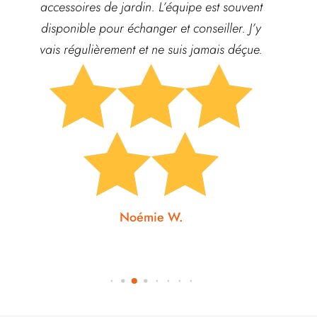
nts
accessoires de jardin. L’équipe est souvent
qua
disponible pour échanger et conseiller. J’y
vais régulièrement et ne suis jamais déçue.






Noémie W.