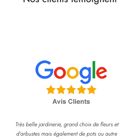
ie,
Très belle jardinerie, grand choix de fleurs et
Hyper
é et
d’arbustes mais également de pots ou autre
ach