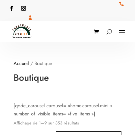


Accueil
/ Boutique
Boutique
[qode_carousel carousel= »home-carousel-mini »
number_of_visible_items= »five_items »]
Affichage de 1–9 sur 353 résultats