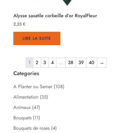
Alysse saxatile corbeille d’or RoyalFleur
2,25
€
LIRE LA SUITE
1
2
3
4
…
38
39
40
→
Categories
A Planter ou Semer
(108)
Alimentation
(35)
Animaux
(47)
Bouquets
(11)
Bouquets de roses
(4)