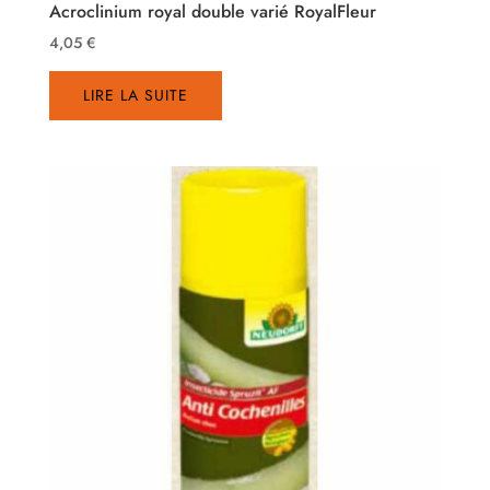
Acroclinium royal double varié RoyalFleur
4,05
€
LIRE LA SUITE