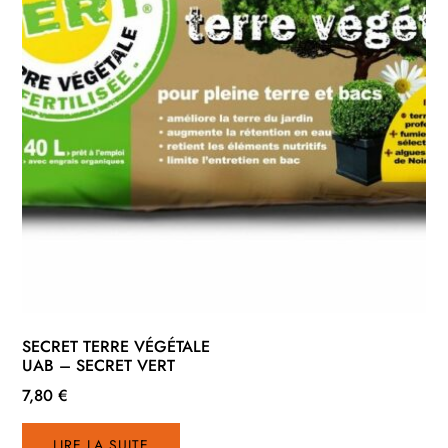
du
produit
SECRET TERRE VÉGÉTALE
UAB – SECRET VERT
7,80
€
LIRE LA SUITE