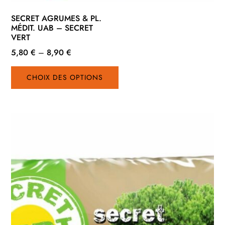
SECRET AGRUMES & PL.
MÉDIT. UAB – SECRET
VERT
5,80
€
–
8,90
€
Ce
CHOIX DES OPTIONS
produit
a
plusieurs
variations.
Les
options
peuvent
être
choisies
sur
la
page