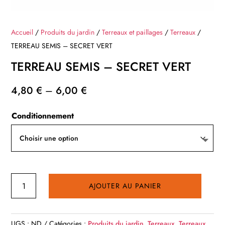
Accueil
/
Produits du jardin
/
Terreaux et paillages
/
Terreaux
/
TERREAU SEMIS – SECRET VERT
TERREAU SEMIS – SECRET VERT
4,80
€
–
6,00
€
Conditionnement
quantité
AJOUTER AU PANIER
de
TERREAU
SEMIS
UGS :
ND
Catégories :
Produits du jardin
,
Terreaux
,
Terreaux