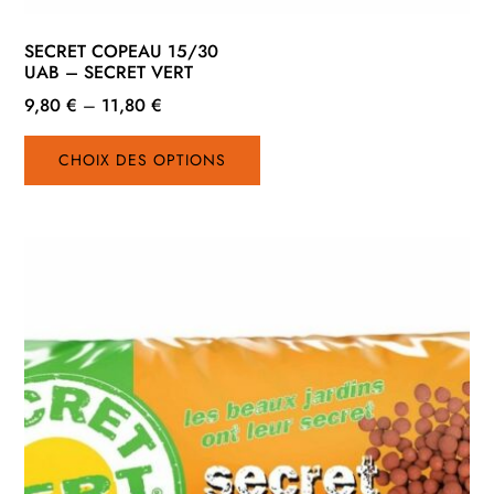
SECRET COPEAU 15/30
UAB – SECRET VERT
9,80
€
–
11,80
€
Ce
CHOIX DES OPTIONS
produit
a
plusieurs
variations.
Les
options
peuvent
être
choisies
sur
la
page