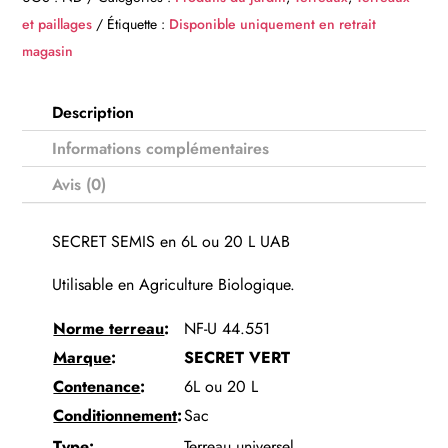
-
et paillages
Étiquette :
Disponible uniquement en retrait
SECRET
magasin
VERT
Description
Informations complémentaires
Avis (0)
SECRET SEMIS en 6L ou 20 L UAB
Utilisable en Agriculture Biologique.
Norme terreau
:
NF-U 44.551
Marque
:
SECRET VERT
Contenance
:
6L ou 20 L
Conditionnement
:
Sac
Type
:
Terreau universel