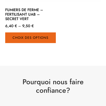
FUMIERS DE FERME –
FERTILISANT UAB –
SECRET VERT
6,40
€
–
9,50
€
Ce
CHOIX DES OPTIONS
produit
a
plusieurs
variations.
Les
options
peuvent
Pourquoi nous faire
être
choisies
confiance?
sur
la
page