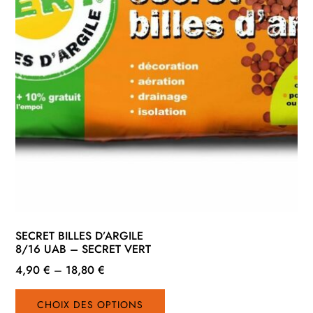
du
produit
SECRET BILLES D’ARGILE
8/16 UAB – SECRET VERT
4,90
€
–
18,80
€
Ce
CHOIX DES OPTIONS
produit