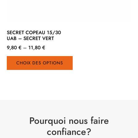
SECRET COPEAU 15/30
UAB – SECRET VERT
9,80
€
–
11,80
€
Ce
CHOIX DES OPTIONS
produit
a
plusieurs
variations.
Les
options
peuvent
Pourquoi nous faire
être
choisies
confiance?
sur