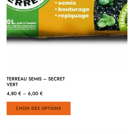
TERREAU SEMIS – SECRET
VERT
4,80
€
–
6,00
€
Ce
CHOIX DES OPTIONS
produit
a
plusieurs
variations.