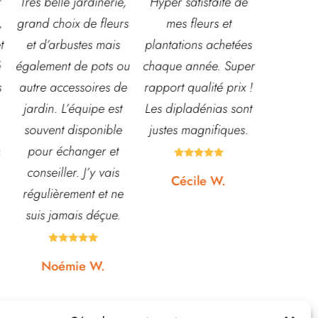
ie,
Hyper satisfaite de
Composition
Les ve
urs
mes fleurs et
magnifique pour le
super a
s
plantations achetées
baptême et le
sourian
 ou
chaque année. Super
mariage!
et con
de
rapport qualité prix !
Bouquet mariée,
très le
st
Les dipladénias sont
centre de table et
magas
le
justes magnifiques.
Bouquet table
idéal p
t
d'honneur.
pour po





s
Rapport qualité-prix,
etc... p
Cécile W.
ne
top!
et
.
quas





Johanna J.