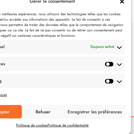
Gérer le consentement
es meilleures expériences, nous utilisons des technologies telles que les cookies
et/ou accéder aux informations des appareils. Le fait de consentir à ces
 nous permettra de traiter des données telles que le comportement de navigation
ques sur ce site. Le fait de ne pas consentir ou de retirer son consentement peut
 négatif sur certaines caractéristiques et fonctions.
SUIVEZ-NOUS
nel
Toujours activé
ces
g
vices
epter
Refuser
Enregistrer les préférences
Politique de cookies
Politique de confidentialité
POLITIQUE DE CONFIDENTIALITÉ