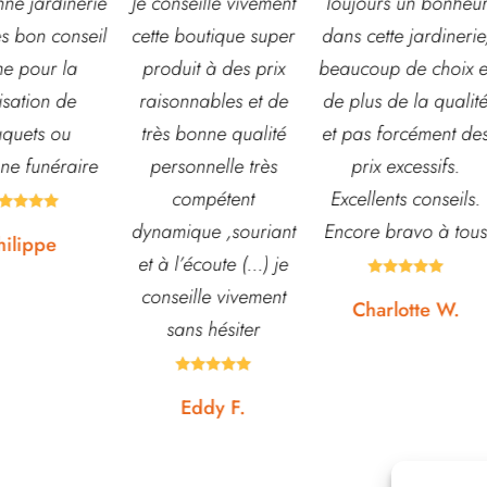
nseille vivement
Toujours un bonheur
Très belle jardiner
 boutique super
dans cette jardinerie,
grand choix de fle
uit à des prix
beaucoup de choix et
et d’arbustes mai
onnables et de
de plus de la qualité
également de pots
 bonne qualité
et pas forcément des
autre accessoires 
sonnelle très
prix excessifs.
jardin. L’équipe e
compétent
Excellents conseils.
souvent disponib
ique ,souriant
Encore bravo à tous
pour échanger e
l’écoute (...) je
conseiller. J’y vai





eille vivement
régulièrement et 
Charlotte W.
ans hésiter
suis jamais déçue










Eddy F.
Noémie W.