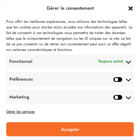
Gérer le consentement
Notre philosophie
Pour offrir les meilleures expériences, nous utilisons des technologies telles
que les cookies pour stocker et/ou accéder aux informations des appareils. Le
Contact
fait de consentir à ces technologies nous permettra de traiter des données
telles que le comportement de navigation ou les ID uniques sur ce site. Le fait
Partenaire de:
de ne pas consentir ou de retirer son consentement peut avoir un effet négatif
sur certaines caractéristiques et fonctions.
Fonctionnel
Toujours activé
Préférences
SUIVEZ-NOUS
Marketing
Gérer les services
Accepter
CONDITION GÉNÉRALES DE VENTES