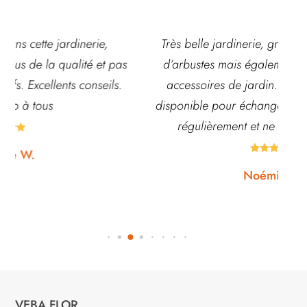
Très belle jardinerie, grand choix de fleurs et
s
d’arbustes mais également de pots ou autre
ac
accessoires de jardin. L’équipe est souvent
disponible pour échanger et conseiller. J’y vais
régulièrement et ne suis jamais déçue.





Noémie W.
VEBA FLOR