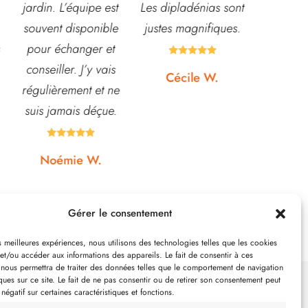
Les dipladénias sont
centre de table et
magasin
justes magnifiques.
Bouquet table
idéal pou
d'honneur.
pour pota





Rapport qualité-prix,
etc... pri
Cécile W.
top!
et o
quasi






Johanna J.
N
Gérer le consentement
es meilleures expériences, nous utilisons des technologies telles que les cookies
et/ou accéder aux informations des appareils. Le fait de consentir à ces
 nous permettra de traiter des données telles que le comportement de navigation
ques sur ce site. Le fait de ne pas consentir ou de retirer son consentement peut
 négatif sur certaines caractéristiques et fonctions.
SUIVEZ-NOUS