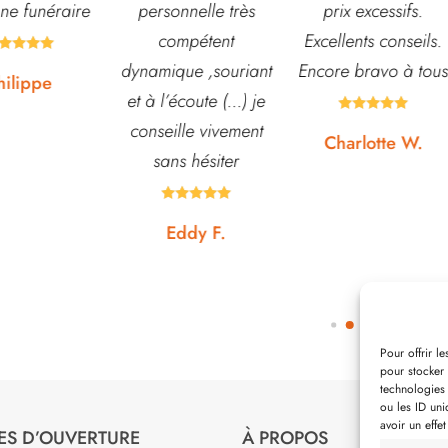
nnelle très
prix excessifs.
jardin. L’équipe est
mpétent
Excellents conseils.
souvent disponible
ue ,souriant
Encore bravo à tous
pour échanger et
écoute (...) je
conseiller. J’y vais





lle vivement
régulièrement et ne
Charlotte W.
s hésiter
suis jamais déçue.









ddy F.
Noémie W.
Pour offrir l
pour stocker 
technologies
ou les ID uni
avoir un effet
ES D’OUVERTURE
À PROPOS