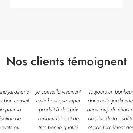
Nos clients témoignent
eille vivement
Toujours un bonheur
Très belle jardinerie
outique super
dans cette jardinerie,
grand choix de fleur
t à des prix
beaucoup de choix et
et d’arbustes mais
nables et de
de plus de la qualité
également de pots o
onne qualité
et pas forcément des
autre accessoires d