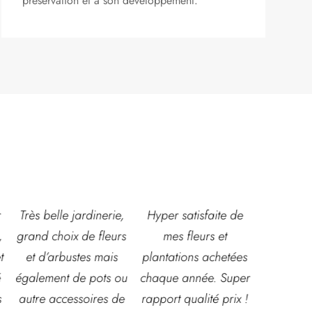
préservation et à son développement.
,
Hyper satisfaite de
Composition
Les ven
s
mes fleurs et
magnifique pour le
super acc
plantations achetées
baptême et le
souriante
u
chaque année. Super
mariage!
et conna
e
rapport qualité prix !
Bouquet mariée,
très leur