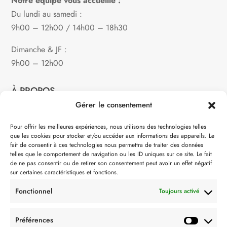
Notre équipe vous accueille :
Du lundi au samedi :
9h00 – 12h00 / 14h00 – 18h30
Dimanche & JF :
9h00 – 12h00
À PROPOS
Gérer le consentement
Notre philosophie
Pour offrir les meilleures expériences, nous utilisons des technologies telles
que les cookies pour stocker et/ou accéder aux informations des appareils. Le
Contact
fait de consentir à ces technologies nous permettra de traiter des données
telles que le comportement de navigation ou les ID uniques sur ce site. Le fait
Partenaire de:
de ne pas consentir ou de retirer son consentement peut avoir un effet négatif
sur certaines caractéristiques et fonctions.
Fonctionnel
Toujours activé
Préférences