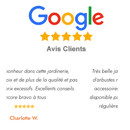
Très belle jardinerie, grand choix de fleurs et
pas
d’arbustes mais également de pots ou autre
s.
accessoires de jardin. L’équipe est souvent
disponible pour échanger et conseiller. J’y vais
régulièrement et ne suis jamais déçue.





Noémie W.