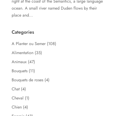
right at the coast of the Semantics, a large language
ocean. A small river named Duden flows by their
place and...
Categories
A Planter ou Semer
(108)
Alimentation
(35)
Animaux
(47)
Bouquets
(11)
Bouquets de roses
(4)
Chat
(4)
Cheval
(1)
Chien
(4)