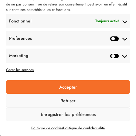
Partenaire de:
de ne pas consentir ou de retirer son consentement peut avoir un effet négatif
sur certaines caractéristiques et fonctions.
Fonctionnel
Toujours activé
Préférences
SUIVEZ-NOUS
Marketing
Gérer les services
Accepter
CONDITION GÉNÉRALES DE VENTES
Refuser
MENTIONS LÉGALES
Enregistrer les préférences
POLITIQUE DE CONFIDENTIALITÉ
Politique de cookies
Politique de confidentialité