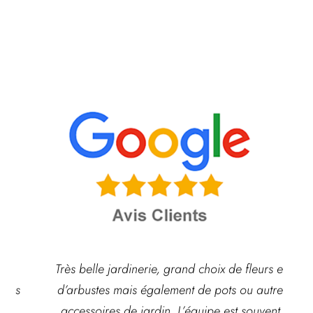
Très belle jardinerie, grand choix de fleurs et
d’arbustes mais également de pots ou autre
ach
accessoires de jardin. L’équipe est souvent