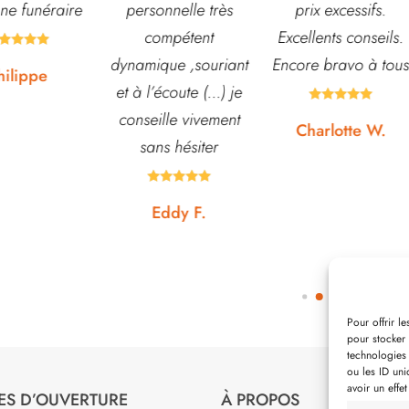
nnelle très
prix excessifs.
jardin. L’équipe est
mpétent
Excellents conseils.
souvent disponible
ue ,souriant
Encore bravo à tous
pour échanger et
écoute (...) je
conseiller. J’y vais





lle vivement
régulièrement et ne
Charlotte W.
s hésiter
suis jamais déçue.









ddy F.
Noémie W.
Pour offrir l
pour stocker 
technologies
ou les ID uni
avoir un effet
ES D’OUVERTURE
À PROPOS