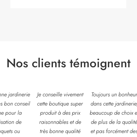
Nos clients témoignent
eille vivement
Toujours un bonheur
Très belle jardinerie
outique super
dans cette jardinerie,
grand choix de fleur
t à des prix
beaucoup de choix et
et d’arbustes mais
nables et de
de plus de la qualité
également de pots o
onne qualité
et pas forcément des
autre accessoires d