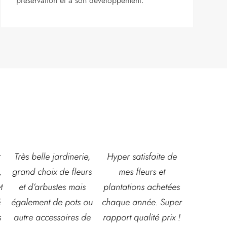
préservation et à son développement.
,
Hyper satisfaite de
Composition
Les ven
s
mes fleurs et
magnifique pour le
super acc
plantations achetées
baptême et le
souriante
u
chaque année. Super
mariage!
et conna
e
rapport qualité prix !
Bouquet mariée,
très leur