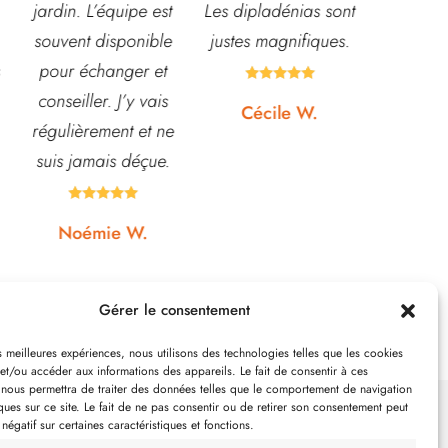
Les dipladénias sont
centre de table et
magasin
justes magnifiques.
Bouquet table
idéal pou
d'honneur.
pour pota





Rapport qualité-prix,
etc... pri
Cécile W.
top!
et o
quasi






Johanna J.
N
Gérer le consentement
es meilleures expériences, nous utilisons des technologies telles que les cookies
et/ou accéder aux informations des appareils. Le fait de consentir à ces
 nous permettra de traiter des données telles que le comportement de navigation
ques sur ce site. Le fait de ne pas consentir ou de retirer son consentement peut
 négatif sur certaines caractéristiques et fonctions.
SUIVEZ-NOUS