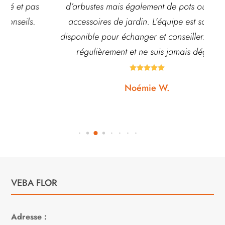
d’arbustes mais également de pots ou autre
ach
accessoires de jardin. L’équipe est souvent
disponible pour échanger et conseiller. J’y vais
régulièrement et ne suis jamais déçue.





Noémie W.
VEBA FLOR
Adresse :