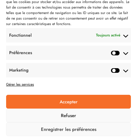
que les cookies pour stocker et/ou accéder aux informations des appareils. Le
Contact
fait de consentir à ces technologies nous permettra de traiter des données
telles que le comportement de navigation ou les ID uniques sur ce site. Le fait
Partenaire de:
de ne pas consentir ou de retirer son consentement peut avoir un effet négatif
sur certaines caractéristiques et fonctions.
Fonctionnel
Toujours activé
Préférences
SUIVEZ-NOUS
Marketing
Gérer les services
Accepter
CONDITION GÉNÉRALES DE VENTES
Refuser
MENTIONS LÉGALES
Enregistrer les préférences