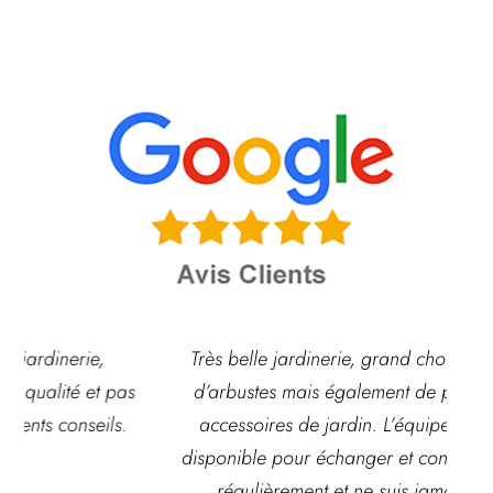
Très belle jardinerie, grand choix de fleurs et
d’arbustes mais également de pots ou autre
ach
accessoires de jardin. L’équipe est souvent
disponible pour échanger et conseiller. J’y vais
régulièrement et ne suis jamais déçue.