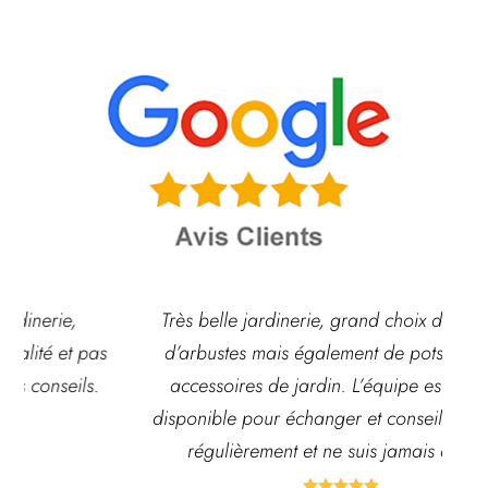
Très belle jardinerie, grand choix de fleurs et
d’arbustes mais également de pots ou autre
ach
accessoires de jardin. L’équipe est souvent
disponible pour échanger et conseiller. J’y vais
régulièrement et ne suis jamais déçue.




