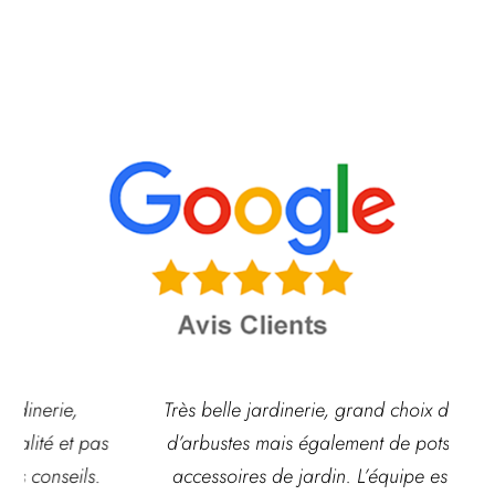
Très belle jardinerie, grand choix de fleurs et
d’arbustes mais également de pots ou autre
ach
accessoires de jardin. L’équipe est souvent