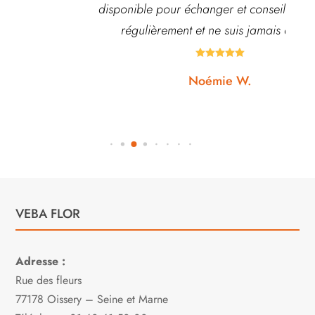
disponible pour échanger et conseiller. J’y vais
régulièrement et ne suis jamais déçue.





Noémie W.
VEBA FLOR
Adresse :
Rue des fleurs
77178 Oissery – Seine et Marne