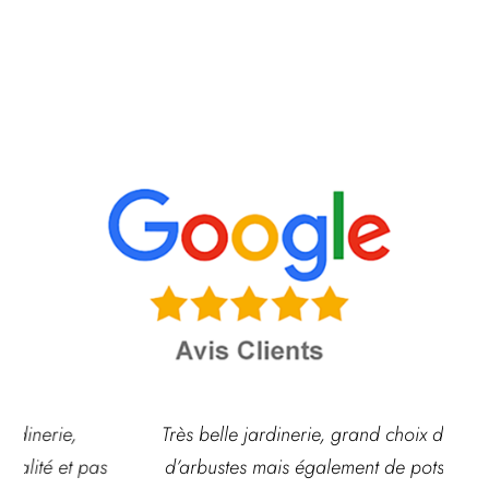
Très belle jardinerie, grand choix de fleurs et
d’arbustes mais également de pots ou autre
ach