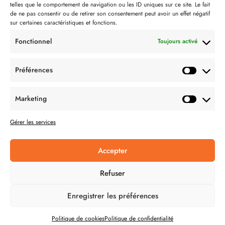
telles que le comportement de navigation ou les ID uniques sur ce site. Le fait
Partenaire de:
de ne pas consentir ou de retirer son consentement peut avoir un effet négatif
sur certaines caractéristiques et fonctions.
Fonctionnel
Toujours activé
Préférences
SUIVEZ-NOUS
Marketing
Gérer les services
Accepter
CONDITION GÉNÉRALES DE VENTES
Refuser
MENTIONS LÉGALES
Enregistrer les préférences
POLITIQUE DE CONFIDENTIALITÉ
Politique de cookies
Politique de confidentialité