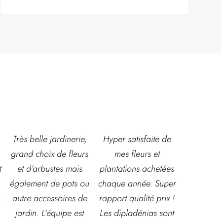
,
Hyper satisfaite de
Composition
Les ven
s
mes fleurs et
magnifique pour le
super acc
plantations achetées
baptême et le
souriante
u
chaque année. Super
mariage!
et conna
e
rapport qualité prix !
Bouquet mariée,
très leur
Les dipladénias sont
centre de table et
magasin