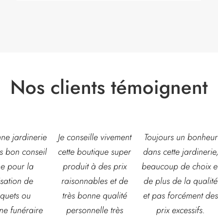
Nos clients témoignent
eille vivement
Toujours un bonheur
Très belle jardinerie
outique super
dans cette jardinerie,
grand choix de fleur
t à des prix
beaucoup de choix et
et d’arbustes mais
nables et de
de plus de la qualité
également de pots o
onne qualité
et pas forcément des
autre accessoires d
nnelle très
prix excessifs.
jardin. L’équipe est