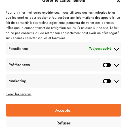
Gérer le consentement
Notre philosophie
Pour offrir les meilleures expériences, nous utilisons des technologies telles
que les cookies pour stocker et/ou accéder aux informations des appareils. Le
Contact
fait de consentir à ces technologies nous permettra de traiter des données
telles que le comportement de navigation ou les ID uniques sur ce site. Le fait
Partenaire de:
de ne pas consentir ou de retirer son consentement peut avoir un effet négatif
sur certaines caractéristiques et fonctions.
Fonctionnel
Toujours activé
Préférences
SUIVEZ-NOUS
Marketing
Gérer les services
Accepter
CONDITION GÉNÉRALES DE VENTES
Refuser