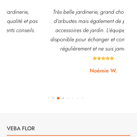
Très belle jardinerie, grand choix de fleurs et
d’arbustes mais également de pots ou autre
ach
accessoires de jardin. L’équipe est souvent
disponible pour échanger et conseiller. J’y vais
régulièrement et ne suis jamais déçue.





Noémie W.
VEBA FLOR