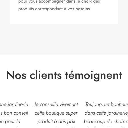
pour vous accompagner dans le choix des
produits correspondant à vos besoins.
Nos clients témoignent
eille vivement
Toujours un bonheur
Très belle jardinerie
outique super
dans cette jardinerie,
grand choix de fleur
t à des prix
beaucoup de choix et
et d’arbustes mais