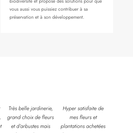
biodiversité et propose des solutions pour que
vous aussi vous puissiez contribuer à sa
préservation et à son développement.
,
Hyper satisfaite de
Composition
Les ven
s
mes fleurs et
magnifique pour le
super acc
plantations achetées
baptême et le
souriante