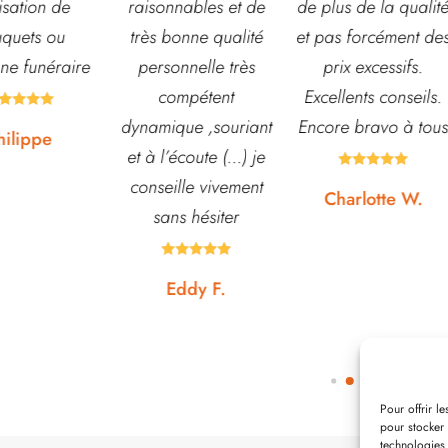
nables et de
de plus de la qualité
également de pots o
onne qualité
et pas forcément des
autre accessoires d
nnelle très
prix excessifs.
jardin. L’équipe est
mpétent
Excellents conseils.
souvent disponible
ue ,souriant
Encore bravo à tous
pour échanger et
écoute (...) je
conseiller. J’y vais





lle vivement
régulièrement et ne
Charlotte W.
s hésiter
suis jamais déçue.









ddy F.
Noémie W.
Pour offrir l
pour stocker 
technologies