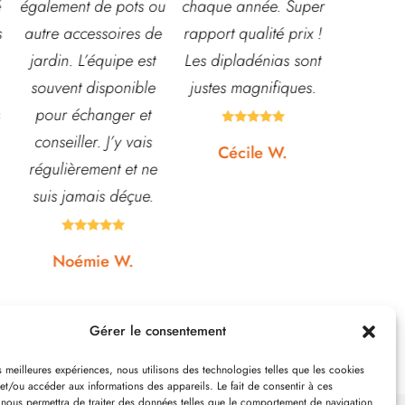
u
chaque année. Super
mariage!
et conna
e
rapport qualité prix !
Bouquet mariée,
très leur
Les dipladénias sont
centre de table et
magasin
justes magnifiques.
Bouquet table
idéal pou
d'honneur.
pour pota





Rapport qualité-prix,
etc... pri
Cécile W.
top!
et o
quasi






Johanna J.
N
Gérer le consentement
es meilleures expériences, nous utilisons des technologies telles que les cookies
et/ou accéder aux informations des appareils. Le fait de consentir à ces
 nous permettra de traiter des données telles que le comportement de navigation