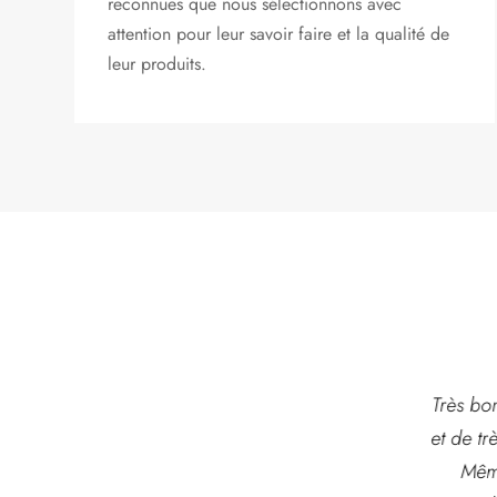
reconnues que nous sélectionnons avec
attention pour leur savoir faire et la qualité de
leur produits.
t
Toujours un bonheur
Très bonne jardinerie
Je cons
 et
de venir dans votre
et de très bon conseil
cette b
te
magasin. Des fleurs
Même pour la
produi