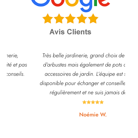
Très belle jardinerie, grand choix de fleurs et
d’arbustes mais également de pots ou autre
ach
accessoires de jardin. L’équipe est souvent
disponible pour échanger et conseiller. J’y vais
régulièrement et ne suis jamais déçue.





Noémie W.