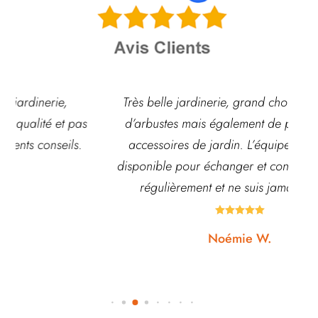
Très belle jardinerie, grand choix de fleurs et
d’arbustes mais également de pots ou autre
ach
accessoires de jardin. L’équipe est souvent
disponible pour échanger et conseiller. J’y vais
régulièrement et ne suis jamais déçue.





Noémie W.