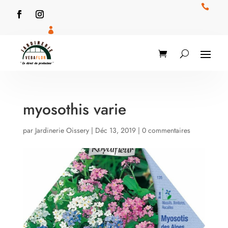


myosothis varie
par
Jardinerie Oissery
|
Déc 13, 2019
|
0 commentaires