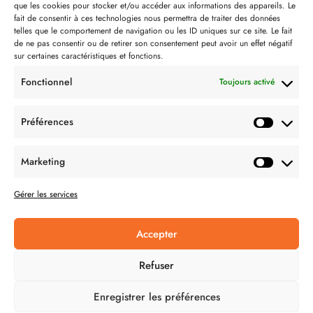
que les cookies pour stocker et/ou accéder aux informations des appareils. Le
Contact
fait de consentir à ces technologies nous permettra de traiter des données
telles que le comportement de navigation ou les ID uniques sur ce site. Le fait
Partenaire de:
de ne pas consentir ou de retirer son consentement peut avoir un effet négatif
sur certaines caractéristiques et fonctions.
Fonctionnel
Toujours activé
Préférences
SUIVEZ-NOUS
Marketing
Gérer les services
Accepter
CONDITION GÉNÉRALES DE VENTES
Refuser
MENTIONS LÉGALES
Enregistrer les préférences