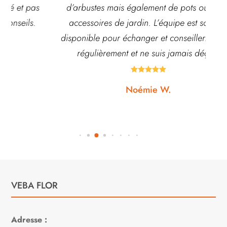
d’arbustes mais également de pots ou autre
ach
accessoires de jardin. L’équipe est souvent
disponible pour échanger et conseiller. J’y vais
régulièrement et ne suis jamais déçue.





Noémie W.
VEBA FLOR
Adresse :