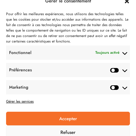
Gérer le consentement
Notre philosophie
Pour offrir les meilleures expériences, nous utilisons des technologies telles
que les cookies pour stocker et/ou accéder aux informations des appareils. Le
Contact
fait de consentir à ces technologies nous permettra de traiter des données
telles que le comportement de navigation ou les ID uniques sur ce site. Le fait
Partenaire de:
de ne pas consentir ou de retirer son consentement peut avoir un effet négatif
sur certaines caractéristiques et fonctions.
Fonctionnel
Toujours activé
Préférences
SUIVEZ-NOUS
Marketing
Gérer les services
Accepter
CONDITION GÉNÉRALES DE VENTES
Refuser