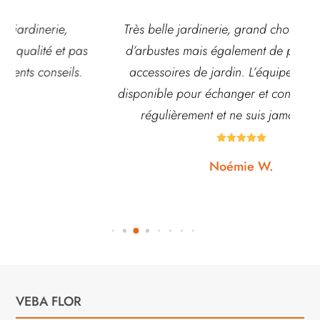
Très belle jardinerie, grand choix de fleurs et
d’arbustes mais également de pots ou autre
ach
accessoires de jardin. L’équipe est souvent
disponible pour échanger et conseiller. J’y vais
régulièrement et ne suis jamais déçue.





Noémie W.
VEBA FLOR