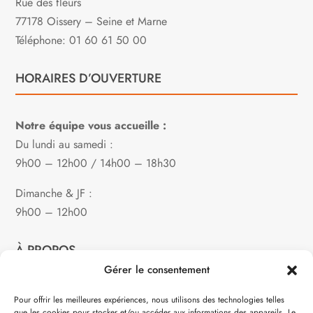
Rue des fleurs
77178 Oissery – Seine et Marne
Téléphone: 01 60 61 50 00
HORAIRES D’OUVERTURE
Notre équipe vous accueille :
Du lundi au samedi :
9h00 – 12h00 / 14h00 – 18h30
Dimanche & JF :
9h00 – 12h00
À PROPOS
Gérer le consentement
Notre philosophie
Pour offrir les meilleures expériences, nous utilisons des technologies telles
que les cookies pour stocker et/ou accéder aux informations des appareils. Le