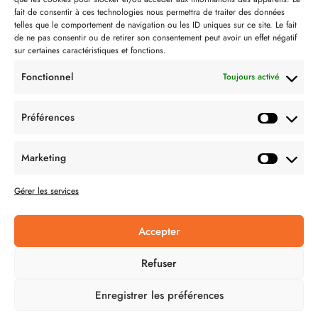
Contact
fait de consentir à ces technologies nous permettra de traiter des données
telles que le comportement de navigation ou les ID uniques sur ce site. Le fait
Partenaire de:
de ne pas consentir ou de retirer son consentement peut avoir un effet négatif
sur certaines caractéristiques et fonctions.
Fonctionnel
Toujours activé
Préférences
SUIVEZ-NOUS
Marketing
Gérer les services
Accepter
CONDITION GÉNÉRALES DE VENTES
Refuser
MENTIONS LÉGALES
Enregistrer les préférences