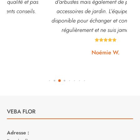
d’arbustes mais également de pots ou autre
ach
accessoires de jardin. L’équipe est souvent
disponible pour échanger et conseiller. J’y vais
régulièrement et ne suis jamais déçue.





Noémie W.
VEBA FLOR
Adresse :