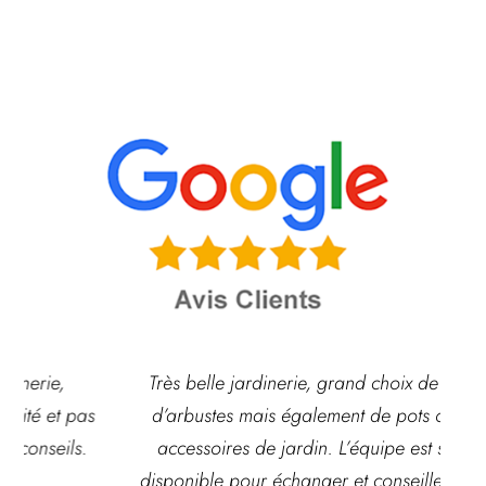
Très belle jardinerie, grand choix de fleurs et
d’arbustes mais également de pots ou autre
ach
accessoires de jardin. L’équipe est souvent
disponible pour échanger et conseiller. J’y vais