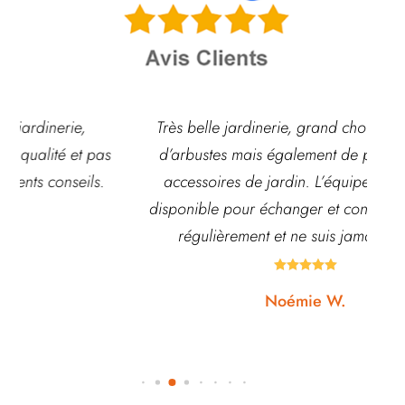
Très belle jardinerie, grand choix de fleurs et
d’arbustes mais également de pots ou autre
ach
accessoires de jardin. L’équipe est souvent
disponible pour échanger et conseiller. J’y vais
régulièrement et ne suis jamais déçue.





Noémie W.