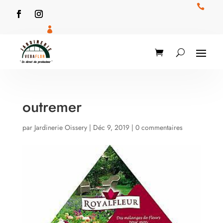


outremer
par
Jardinerie Oissery
|
Déc 9, 2019
|
0 commentaires