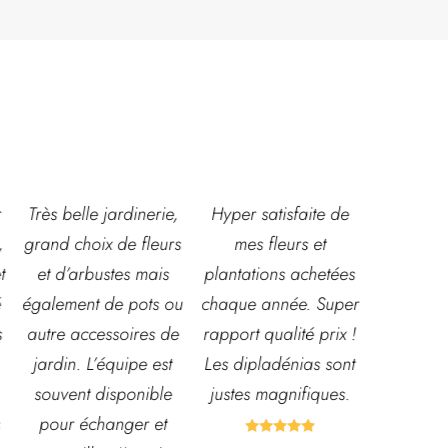
,
Hyper satisfaite de
Composition
Les ven
s
mes fleurs et
magnifique pour le
super acc
plantations achetées
baptême et le
souriante
u
chaque année. Super
mariage!
et conna
e
rapport qualité prix !
Bouquet mariée,
très leur
Les dipladénias sont
centre de table et
magasin
justes magnifiques.
Bouquet table
idéal pou
d'honneur.
pour pota




