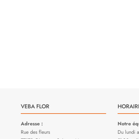
ble
et à l’





consei
Sylvia L.
san

E
VEBA FLOR
HORAIR
Adresse :
Notre équ
Rue des fleurs
Du lundi 