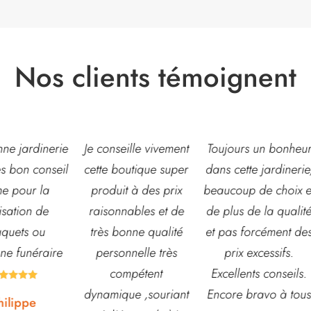
Nos clients témoignent
eille vivement
Toujours un bonheur
Très belle jardinerie
outique super
dans cette jardinerie,
grand choix de fleur
t à des prix
beaucoup de choix et
et d’arbustes mais
nables et de
de plus de la qualité
également de pots o
onne qualité
et pas forcément des
autre accessoires d
nnelle très
prix excessifs.
jardin. L’équipe est
mpétent
Excellents conseils.
souvent disponible
ue ,souriant
Encore bravo à tous
pour échanger et