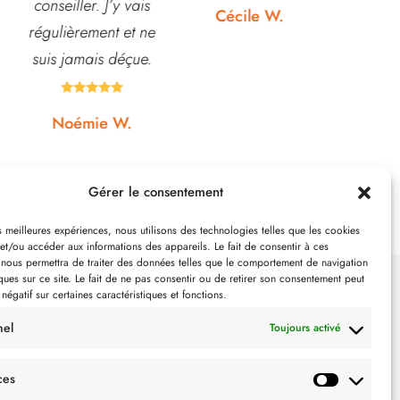
Rapport qualité-prix,
etc... pri
Cécile W.
top!
et o
quasi






Johanna J.
N
Gérer le consentement
es meilleures expériences, nous utilisons des technologies telles que les cookies
et/ou accéder aux informations des appareils. Le fait de consentir à ces
 nous permettra de traiter des données telles que le comportement de navigation
ques sur ce site. Le fait de ne pas consentir ou de retirer son consentement peut
 négatif sur certaines caractéristiques et fonctions.
SUIVEZ-NOUS
nel
Toujours activé
ces