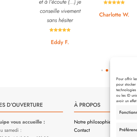
écoute (...) je
conseiller. J’y vais





lle vivement
régulièrement et ne
Charlotte W.
s hésiter
suis jamais déçue.









ddy F.
Noémie W.
Pour offrir l
pour stocker 
technologies
ou les ID uni
avoir un effet
ES D’OUVERTURE
À PROPOS
Fonction
ipe vous accueille :
Notre philosophie
au samedi :
Contact
Préféren