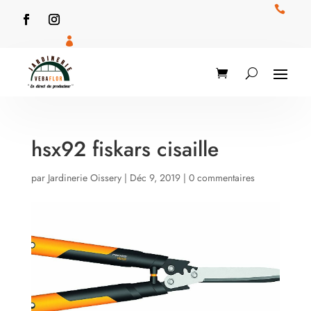


hsx92 fiskars cisaille
par
Jardinerie Oissery
|
Déc 9, 2019
|
0 commentaires