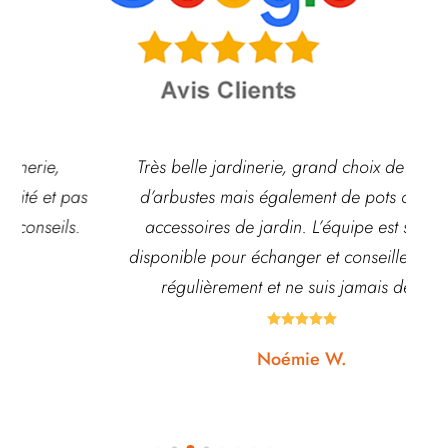
Très belle jardinerie, grand choix de fleurs et
d’arbustes mais également de pots ou autre
ach
accessoires de jardin. L’équipe est souvent
disponible pour échanger et conseiller. J’y vais
régulièrement et ne suis jamais déçue.





Noémie W.