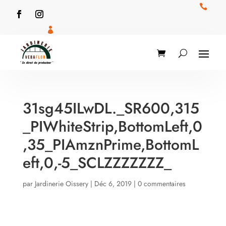


31sg45ILwDL._SR600,315
_PIWhiteStrip,BottomLeft,0
,35_PIAmznPrime,BottomL
eft,0,-5_SCLZZZZZZZ_
par
Jardinerie Oissery
|
Déc 6, 2019
|
0 commentaires