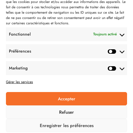
que les cookies pour stocker et/ou accéder aux informations des appareils. Le
Contact
fait de consentir à ces technologies nous permettra de traiter des données
telles que le comportement de navigation ou les ID uniques sur ce site. Le fait
Partenaire de:
de ne pas consentir ou de retirer son consentement peut avoir un effet négatif
sur certaines caractéristiques et fonctions.
Fonctionnel
Toujours activé
Préférences
SUIVEZ-NOUS
Marketing
Gérer les services
Accepter
CONDITION GÉNÉRALES DE VENTES
Refuser
MENTIONS LÉGALES
Enregistrer les préférences