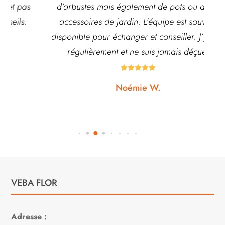
d’arbustes mais également de pots ou autre
ach
accessoires de jardin. L’équipe est souvent
disponible pour échanger et conseiller. J’y vais
régulièrement et ne suis jamais déçue.





Noémie W.
VEBA FLOR
Adresse :