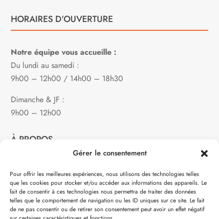
HORAIRES D’OUVERTURE
Notre équipe vous accueille :
Du lundi au samedi :
9h00 – 12h00 / 14h00 – 18h30
Dimanche & JF :
9h00 – 12h00
À PROPOS
Gérer le consentement
Notre philosophie
Pour offrir les meilleures expériences, nous utilisons des technologies telles
que les cookies pour stocker et/ou accéder aux informations des appareils. Le
Contact
fait de consentir à ces technologies nous permettra de traiter des données
telles que le comportement de navigation ou les ID uniques sur ce site. Le fait
Partenaire de:
de ne pas consentir ou de retirer son consentement peut avoir un effet négatif
sur certaines caractéristiques et fonctions.