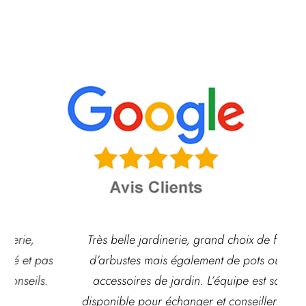
Très belle jardinerie, grand choix de fleurs et
d’arbustes mais également de pots ou autre
ach
accessoires de jardin. L’équipe est souvent
disponible pour échanger et conseiller. J’y vais