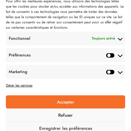
Notre philosophie
Pour offrir les meilleures expériences, nous utilisons des technologies telles
que les cookies pour stocker et/ou accéder aux informations des appareils. Le
Contact
fait de consentir à ces technologies nous permettra de traiter des données
telles que le comportement de navigation ou les ID uniques sur ce site. Le fait
Partenaire de:
de ne pas consentir ou de retirer son consentement peut avoir un effet négatif
sur certaines caractéristiques et fonctions.
Fonctionnel
Toujours activé
Préférences
SUIVEZ-NOUS
Marketing
Gérer les services
Accepter
CONDITION GÉNÉRALES DE VENTES
Refuser
MENTIONS LÉGALES
Enregistrer les préférences