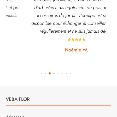
d’arbustes mais également de pots ou autre
ach
accessoires de jardin. L’équipe est souvent
disponible pour échanger et conseiller. J’y vais
régulièrement et ne suis jamais déçue.





Noémie W.
VEBA FLOR
Adresse :