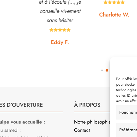
écoute (...) je
conseiller. J’y vais





lle vivement
régulièrement et ne
Charlotte W.
s hésiter
suis jamais déçue.









ddy F.
Noémie W.
Pour offrir l
pour stocker 
technologies
ou les ID uni
avoir un effet
ES D’OUVERTURE
À PROPOS
Fonction
ipe vous accueille :
Notre philosophie
au samedi :
Contact
Préféren