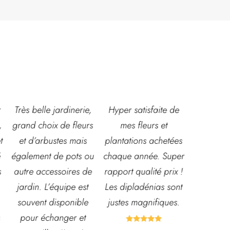
,
Hyper satisfaite de
Composition
Les ven
s
mes fleurs et
magnifique pour le
super acc
plantations achetées
baptême et le
souriante
u
chaque année. Super
mariage!
et conna
e
rapport qualité prix !
Bouquet mariée,
très leur
Les dipladénias sont
centre de table et
magasin
justes magnifiques.
Bouquet table
idéal pou
d'honneur.
pour pota




