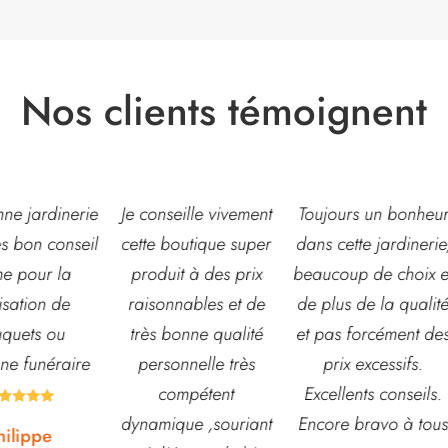
Nos clients témoignent
eille vivement
Toujours un bonheur
Très belle jardinerie
outique super
dans cette jardinerie,
grand choix de fleur
t à des prix
beaucoup de choix et
et d’arbustes mais
nables et de
de plus de la qualité
également de pots o
onne qualité
et pas forcément des
autre accessoires d
nnelle très
prix excessifs.
jardin. L’équipe est
mpétent
Excellents conseils.
souvent disponible
que ,souriant
Encore bravo à tous
pour échanger et