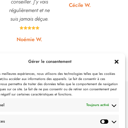
Rapport qualité-prix,
etc... pri
Cécile W.
top!
et o
quasi






Johanna J.
N
Gérer le consentement
es meilleures expériences, nous utilisons des technologies telles que les cookies
et/ou accéder aux informations des appareils. Le fait de consentir à ces
 nous permettra de traiter des données telles que le comportement de navigation
ques sur ce site. Le fait de ne pas consentir ou de retirer son consentement peut
 négatif sur certaines caractéristiques et fonctions.
SUIVEZ-NOUS
nel
Toujours activé
ces