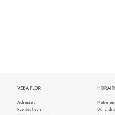
ble
et à l’





consei
Sylvia L.
san

E
VEBA FLOR
HORAIR
Adresse :
Notre équ
Rue des fleurs
Du lundi 