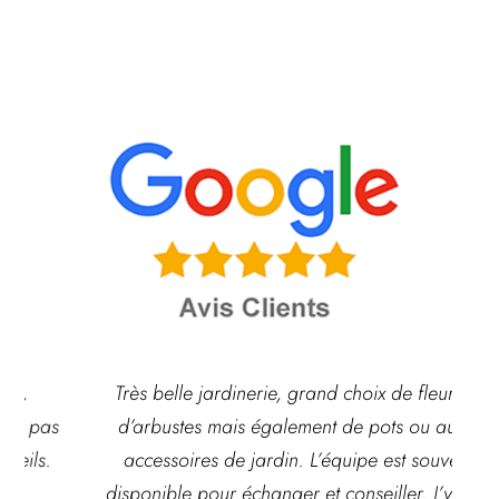
Très belle jardinerie, grand choix de fleurs et
d’arbustes mais également de pots ou autre
ach
accessoires de jardin. L’équipe est souvent
disponible pour échanger et conseiller. J’y vais