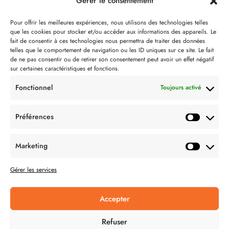
Gérer le consentement
Notre philosophie
Pour offrir les meilleures expériences, nous utilisons des technologies telles
que les cookies pour stocker et/ou accéder aux informations des appareils. Le
Contact
fait de consentir à ces technologies nous permettra de traiter des données
telles que le comportement de navigation ou les ID uniques sur ce site. Le fait
Partenaire de:
de ne pas consentir ou de retirer son consentement peut avoir un effet négatif
sur certaines caractéristiques et fonctions.
Fonctionnel
Toujours activé
Préférences
SUIVEZ-NOUS
Marketing
Gérer les services
Accepter
CONDITION GÉNÉRALES DE VENTES
Refuser