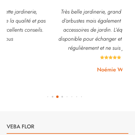
Très belle jardinerie, grand choix de fleurs et
s
d’arbustes mais également de pots ou autre
ac
accessoires de jardin. L’équipe est souvent
disponible pour échanger et conseiller. J’y vais
régulièrement et ne suis jamais déçue.





Noémie W.
VEBA FLOR