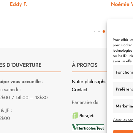
ddy F.
Noémie W.
Pour offrir l
pour stocker 
technologies
ou les ID uni
avoir un effet
ES D’OUVERTURE
À PROPOS
Fonction
ipe vous accueille :
Notre philosophie
Préféren
au samedi :
Contact
2h00 / 14h00 – 18h30
Partenaire de:
Marketin
& JF :
2h00
Gérer les ser