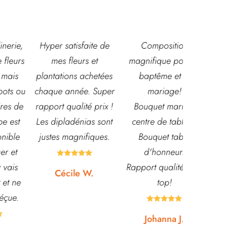
,
Hyper satisfaite de
Composition
Les ven
s
mes fleurs et
magnifique pour le
super acc
plantations achetées
baptême et le
souriante
u
chaque année. Super
mariage!
et conna
e
rapport qualité prix !
Bouquet mariée,
très leur
Les dipladénias sont
centre de table et
magasin
justes magnifiques.
Bouquet table
idéal pou
d'honneur.
pour pota





Rapport qualité-prix,
etc... pri
Cécile W.
top!
et o
quasi






Johanna J.