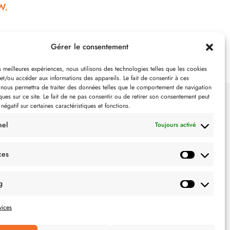
N
Gérer le consentement
es meilleures expériences, nous utilisons des technologies telles que les cookies
et/ou accéder aux informations des appareils. Le fait de consentir à ces
 nous permettra de traiter des données telles que le comportement de navigation
ques sur ce site. Le fait de ne pas consentir ou de retirer son consentement peut
 négatif sur certaines caractéristiques et fonctions.
SUIVEZ-NOUS
nel
Toujours activé
ces
g
vices