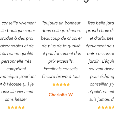
eille vivement
Toujours un bonheur
Très belle jardinerie
outique super
dans cette jardinerie,
grand choix de fleur
t à des prix
beaucoup de choix et
et d’arbustes mais
nables et de
de plus de la qualité
également de pots o
onne qualité
et pas forcément des
autre accessoires d
nnelle très
prix excessifs.
jardin. L’équipe est
mpétent
Excellents conseils.
souvent disponible
ue ,souriant
Encore bravo à tous
pour échanger et
écoute (...) je
conseiller. J’y vais





lle vivement
régulièrement et ne
Charlotte W.
s hésiter
suis jamais déçue.








