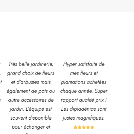
,
Hyper satisfaite de
Composition
Les ven
s
mes fleurs et
magnifique pour le
super acc
plantations achetées
baptême et le
souriante
u
chaque année. Super
mariage!
et conna
e
rapport qualité prix !
Bouquet mariée,
très leur
Les dipladénias sont
centre de table et
magasin
justes magnifiques.
Bouquet table
idéal pou
d'honneur.
pour pota




