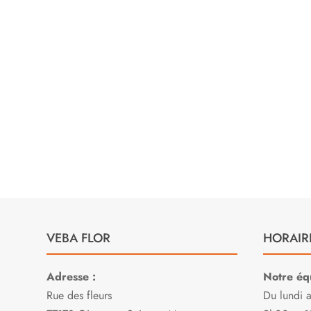
ble
et à l’





consei
Sylvia L.
san

E
VEBA FLOR
HORAIR
Adresse :
Notre équ
Rue des fleurs
Du lundi 