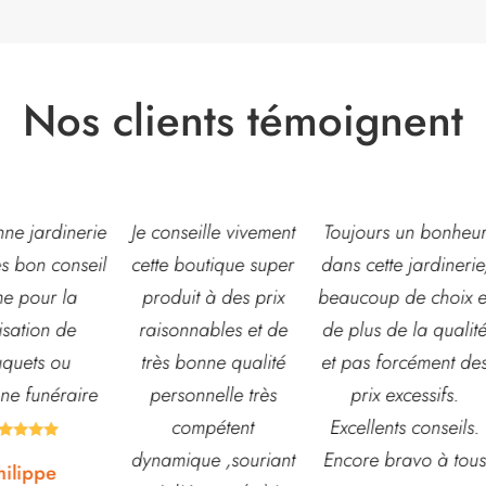
Nos clients témoignent
eille vivement
Toujours un bonheur
Très belle jardinerie
outique super
dans cette jardinerie,
grand choix de fleur
t à des prix
beaucoup de choix et
et d’arbustes mais
nables et de
de plus de la qualité
également de pots o
onne qualité
et pas forcément des
autre accessoires d
nnelle très
prix excessifs.
jardin. L’équipe est
mpétent
Excellents conseils.
souvent disponible
ue ,souriant
Encore bravo à tous
pour échanger et