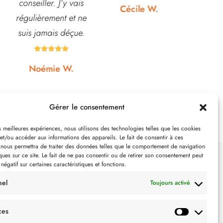
Rapport qualité-prix,
etc... pri
Cécile W.
top!
et o
quasi






Johanna J.
N
Gérer le consentement
es meilleures expériences, nous utilisons des technologies telles que les cookies
et/ou accéder aux informations des appareils. Le fait de consentir à ces
 nous permettra de traiter des données telles que le comportement de navigation
ques sur ce site. Le fait de ne pas consentir ou de retirer son consentement peut
 négatif sur certaines caractéristiques et fonctions.
SUIVEZ-NOUS
nel
Toujours activé
ces