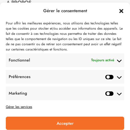
À PROPOS
Gérer le consentement
Notre philosophie
Pour offrir les meilleures expériences, nous utilisons des technologies telles
que les cookies pour stocker et/ou accéder aux informations des appareils. Le
Contact
fait de consentir à ces technologies nous permettra de traiter des données
telles que le comportement de navigation ou les ID uniques sur ce site. Le fait
Partenaire de:
de ne pas consentir ou de retirer son consentement peut avoir un effet négatif
sur certaines caractéristiques et fonctions.
Fonctionnel
Toujours activé
Préférences
SUIVEZ-NOUS
Marketing
Gérer les services
Accepter
CONDITION GÉNÉRALES DE VENTES