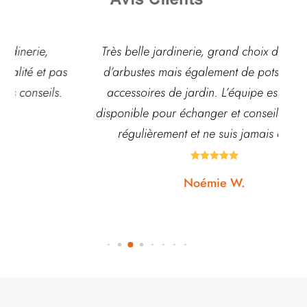
Très belle jardinerie, grand choix de fleurs et
s
d’arbustes mais également de pots ou autre
ac
accessoires de jardin. L’équipe est souvent
disponible pour échanger et conseiller. J’y vais
régulièrement et ne suis jamais déçue.





Noémie W.