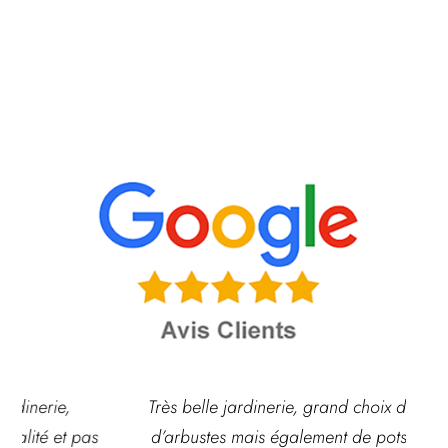
Très belle jardinerie, grand choix de fleurs et
d’arbustes mais également de pots ou autre
ach