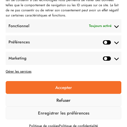
fait de consentir à ces technologies nous permettra de traiter des données
telles que le comportement de navigation ou les ID uniques sur ce site. Le fait
Partenaire de:
de ne pas consentir ou de retirer son consentement peut avoir un effet négatif
sur certaines caractéristiques et fonctions.
Fonctionnel
Toujours activé
Préférences
SUIVEZ-NOUS
Marketing
Gérer les services
Accepter
CONDITION GÉNÉRALES DE VENTES
Refuser
MENTIONS LÉGALES
Enregistrer les préférences
POLITIQUE DE CONFIDENTIALITÉ
Politique de cookies
Politique de confidentialité