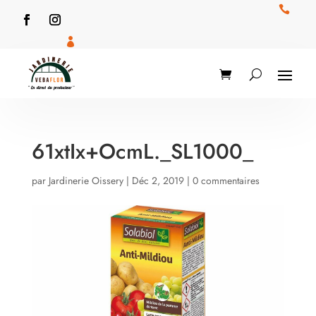


61xtIx+OcmL._SL1000_
par
Jardinerie Oissery
|
Déc 2, 2019
|
0 commentaires