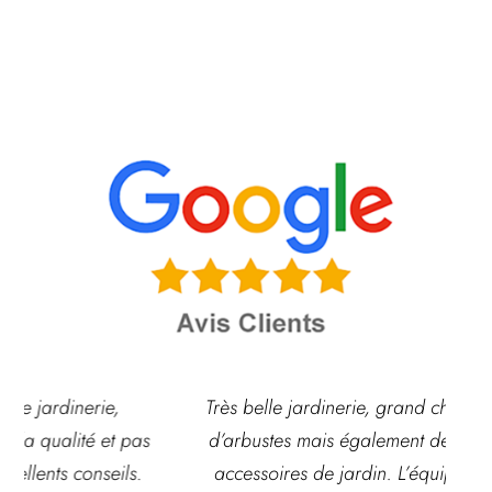
Très belle jardinerie, grand choix de fleurs et
s
d’arbustes mais également de pots ou autre
ac
accessoires de jardin. L’équipe est souvent