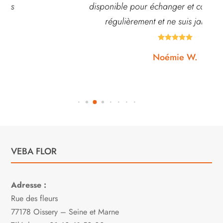
disponible pour échanger et conseiller. J’y vais
régulièrement et ne suis jamais déçue.





Noémie W.
VEBA FLOR
Adresse :
Rue des fleurs
77178 Oissery – Seine et Marne