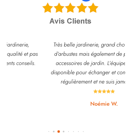
Très belle jardinerie, grand choix de fleurs et
s
d’arbustes mais également de pots ou autre
ac
accessoires de jardin. L’équipe est souvent
disponible pour échanger et conseiller. J’y vais
régulièrement et ne suis jamais déçue.





Noémie W.