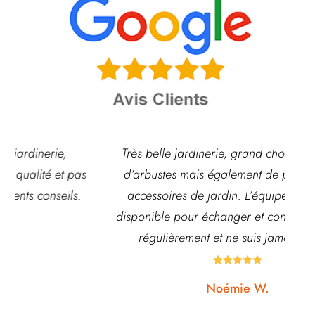
Très belle jardinerie, grand choix de fleurs et
d’arbustes mais également de pots ou autre
ach
accessoires de jardin. L’équipe est souvent
disponible pour échanger et conseiller. J’y vais
régulièrement et ne suis jamais déçue.





Noémie W.