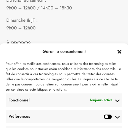
Du lundi au samedi :
9h00 – 12h00 / 14h00 – 18h30
Dimanche & JF :
9h00 – 12h00
À PROPOS
Gérer le consentement
Notre philosophie
Pour offrir les meilleures expériences, nous utilisons des technologies telles
que les cookies pour stocker et/ou accéder aux informations des appareils. Le
Contact
fait de consentir à ces technologies nous permettra de traiter des données
telles que le comportement de navigation ou les ID uniques sur ce site. Le fait
Partenaire de:
de ne pas consentir ou de retirer son consentement peut avoir un effet négatif
sur certaines caractéristiques et fonctions.
Fonctionnel
Toujours activé
Préférences
SUIVEZ-NOUS